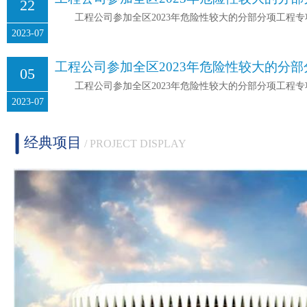
22
工程公司参加全区2023年危险性较大的分部分项工程
2023-07
工程公司参加全区2023年危险性较大的分
05
工程公司参加全区2023年危险性较大的分部分项工程
2023-07
经典项目
/ PROJECT DISPLAY