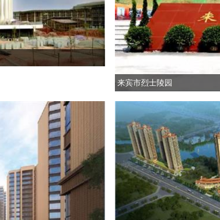
来宾市烈士陵园