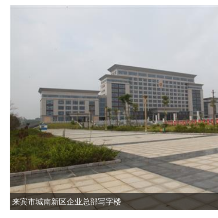
来宾市城南新区企业总部写字楼