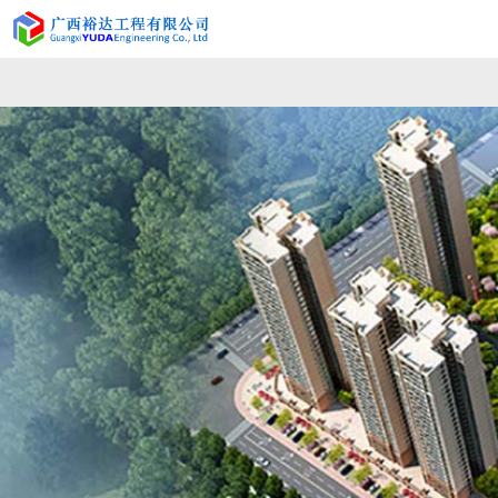
AG体育集团有限公司